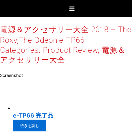
内
容
を
ス
電源＆アクセサリー大全 2018 – The
キ
Roxy,The Odeon,e-TP66
ッ
プ
Categories:
Product Review
,
電源＆
アクセサリー大全
Screenshot
Relative products
e-TP66 完了品
続きを読む