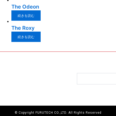
The Odeon
続きを読む
The Roxy
続きを読む
F
X
I
Y
a
-
n
o
Search
c
t
s
u
e
w
t
t
b
i
a
u
o
t
g
b
o
t
r
e
© Copyright FURUTECH CO.,LTD. All Rights Reserved