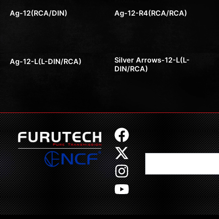
Products
Products
Ag-12(RCA/DIN)
Ag-12-R4(RCA/RCA)
Products
Products
Silver Arrows-12-L(L-
Ag-12-L(L-DIN/RCA)
DIN/RCA)
F
X
I
Y
a
-
n
o
Search
c
t
s
u
e
w
t
t
b
i
a
u
o
t
g
b