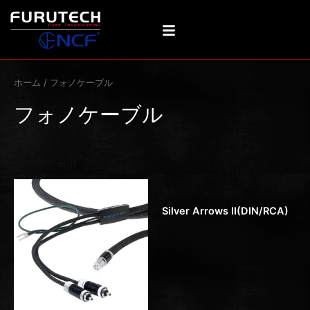
新
内
し
い
容
順
を
ス
キ
ホーム
/ フォノケーブル
ッ
プ
フォノケーブル
全12件を表示
Finished Cables
Silver Arrows II(DIN/RCA)