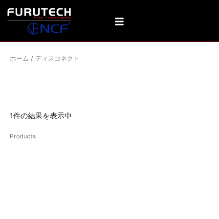
内
容
を
ス
キ
ホーム
/ ディスコネクト
ッ
プ
ディスコネクト
1件の結果を表示中
Products
FT-210(G)