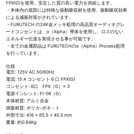
FPX(G)を使用。安定した質の良い電力を供給します。
・本体内の底部には特殊な振動吸収材を使用、振動吸収効果
による減振対策がされています。
・FURUTECH の24K金メッキ処理の高品質オーディオグレ
ードコンセントは、α（Alpha）導体を使用し、ロスのない
エネルギー伝達を実現させる事が可能です。
・全ての金属部品は FURUTECHのα（Alpha）Process処理
を行っています。
仕様
電圧: 125V AC 50/60Hz
電流: 15 A コンセント 6 口 FPX(G)
コンセント: 6口 FPX（G）× 3
電源インレット: FI-06（G）
本体材質: アルミ合金
側蓋材質: ポリカ-ボネ－ト
外部寸法: 416 × 65.5 × 45.5 mm
重量: 約0.84Kg