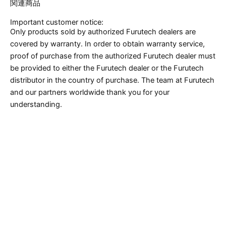
関連商品
Important customer notice:
Only products sold by authorized Furutech dealers are
covered by warranty. In order to obtain warranty service,
proof of purchase from the authorized Furutech dealer must
be provided to either the Furutech dealer or the Furutech
distributor in the country of purchase. The team at Furutech
and our partners worldwide thank you for your
understanding.
Caution* eBay, Amazon, Yahoo Auction and
Rakuten resellers in Japan are not authorized
Furutech dealers and there have been confirmed
cases of counterfeit products being sold on these
platforms out of Japan.
Caution* There have been confirmed cases of
counterfeit products (Furutech replicas) being sold
out of China and Hong Kong on eBay and
www.aliexpress.com. Furutech advises against
purchasing from either site any “Furutech” labeled
product that ships from China or Hong Kong..