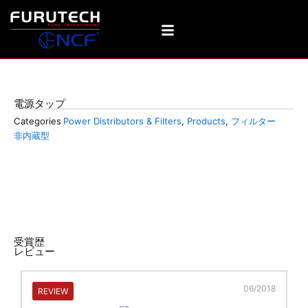
内
容
を
ス
キ
e-TP66 完了品
ッ
電源タップ
プ
Categories
Power Distributors & Filters
,
Products
,
フィルター
非内蔵型
受賞歴
レビュー
06/2018
REVIEW