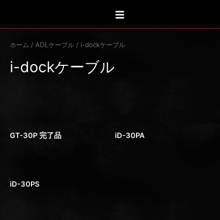
新
内
し
い
容
順
を
ス
ホーム
/
ADLケーブル
/ i-dockケーブル
キ
i-dockケーブル
ッ
プ
全3件を表示
ADLケーブル
ADLケーブル
GT-30P 完了品
iD-30PA
ADLケーブル
iD-30PS