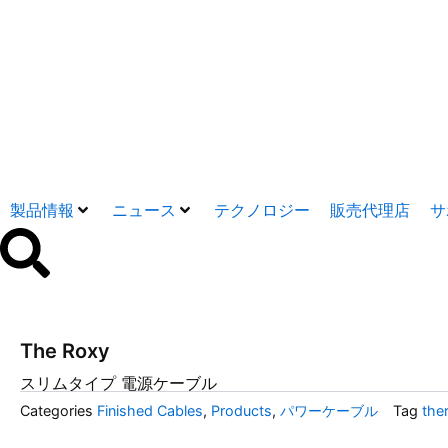
内
容
を
ス
キ
ッ
プ
製品情報
ニュース
テクノロジー
販売代理店
サ
The Roxy
スリムタイプ 電源ケーブル
Categories
Finished Cables
,
Products
,
パワーケーブル
Tag
the