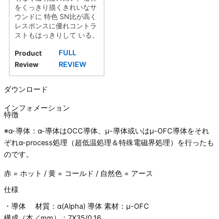
をくっきり描くきれいなサ
ウンドに 特色 SN比が高く
レスポンスに優れコントラ
ストもはっきりして いる。
FULL
Product
Review
REVIEW
ダウンロード
インフォメーション
特徴
※α-導体：α-導体はOCC導体、μ-導体或いはμ-OFC導体をそれ
ぞれα-process処理（超低温処理＆特殊電磁界処理）を行ったも
のです。
赤 = ホット / 黄 = コールド / 自然色 = アース
仕様
・導体 材質：α(Alpha) 導体 素材：μ-OFC
構成（本／mm）：7X35/0.16