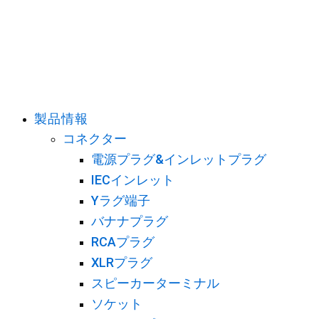
b
i
a
u
o
t
g
b
o
t
r
e
k
e
a
r
m
製品情報
コネクター
電源プラグ&インレットプラグ
IECインレット
Yラグ端子
バナナプラグ
RCAプラグ
XLRプラグ
スピーカーターミナル
ソケット