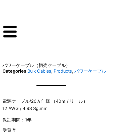
内
容
を
ス
キ
ッ
プ
FP-3TS762
パワーケーブル（切売ケーブル）
Categories
Bulk Cables
,
Products
,
パワーケーブル
電源ケーブル/20Ａ仕様 （40ｍ / リール）
12 AWG / 4.93 Sg.mm
保証期間：1年
受賞歴