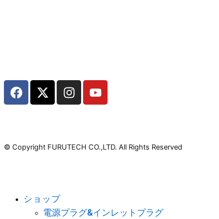
F
X
I
Y
a
-
n
o
c
t
s
u
e
w
t
t
b
i
a
u
o
t
g
b
© Copyright FURUTECH CO.,LTD. All Rights Reserved
o
t
r
e
k
e
a
r
m
ショップ
電源プラグ&インレットプラグ