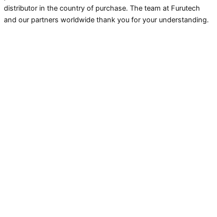
distributor in the country of purchase. The team at Furutech
and our partners worldwide thank you for your understanding.
Caution* eBay, Amazon, Yahoo Auction and Rakuten
resellers in Japan are not authorized Furutech dealers
and there have been confirmed cases of counterfeit
products being sold on these platforms out of Japan.
Caution* There have been confirmed cases of
counterfeit products (Furutech replicas) being sold out
of China and Hong Kong on eBay and
www.aliexpress.com. Furutech advises against
purchasing from either site any “Furutech” labeled
product that ships from China or Hong Kong..