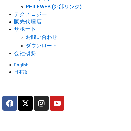
PHILEWEB (外部リンク)
テクノロジー
販売代理店
サポート
お問い合わせ
ダウンロード
会社概要
English
日本語
F
X
I
Y
a
-
n
o
c
t
s
u
e
w
t
t
b
i
a
u