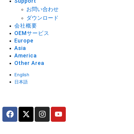
Support
お問い合わせ
ダウンロード
会社概要
OEMサービス
Europe
Asia
America
Other Area
English
日本語
F
X
I
Y
a
-
n
o
c
t
s
u
e
w
t
t