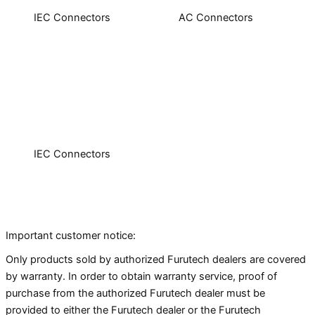
IEC Connectors
AC Connectors
FI-11-
FI-50M NCF(R)
N1(R)/(G)/(Ag)
IEC Connectors
FI-50 NCF(R)
Important customer notice:
Only products sold by authorized Furutech dealers are covered
by warranty. In order to obtain warranty service, proof of
purchase from the authorized Furutech dealer must be
provided to either the Furutech dealer or the Furutech