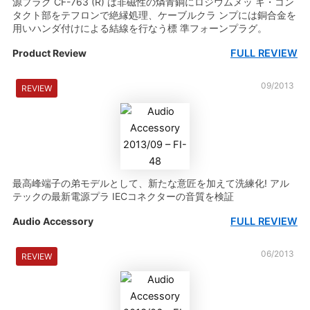
源プラグ CF-763 (R) は非磁性の燐青銅にロジウムメッ キ・コン
タクト部をテフロンで絶縁処理、ケーブルクラ ンプには銅合金を
用いハンダ付けによる結線を行なう標 準フォーンプラグ。
FULL REVIEW
Product Review
09/2013
REVIEW
最高峰端子の弟モデルとして、新たな意匠を加えて洗練化! アル
テックの最新電源プラ IECコネクターの音質を検証
FULL REVIEW
Audio Accessory
06/2013
REVIEW