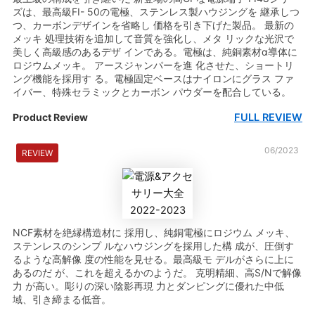
ズは、最高級FI- 50の電極、ステンレス製ハウジングを 継承しつ
つ、カーボンデザインを省略し 価格を引き下げた製品。 最新の
メッキ 処理技術を追加して音質を強化し、メタ リックな光沢で
美しく高級感のあるデザ インである。電極は、純銅素材α導体に
ロジウムメッキ。 アースジャンパーを進 化させた、ショートリ
ング機能を採用す る。電極固定ベースはナイロンにグラス ファ
イバー、特殊セラミックとカーボン パウダーを配合している。
FULL REVIEW
Product Review
06/2023
REVIEW
NCF素材を絶縁構造材に 採用し、純銅電極にロジウム メッキ、
ステンレスのシンプ ルなハウジングを採用した構 成が、圧倒す
るような高解像 度の性能を見せる。最高級モ デルがさらに上に
あるのだ が、これを超えるかのようだ。 克明精細、高S/Nで解像
力 が高い。彫りの深い陰影再現 力とダンピングに優れた中低
域、引き締まる低音。