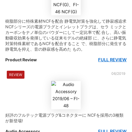
樹脂部分に特殊素材NCFを配合 静電気対策を強化して静寂感追求
NCFシリーズの電源プラグとインレットプラグは、セラ ミックと
カーボンをナノ単位のパウダーにして一定比率で配 合し、高い振
動吸収効果を発揮している従来モデルの絶縁部 に、さらに静電気
対策特殊素材であるNCFを配合すること で、樹脂部分に発生する
静電気を抑え、音の静寂感を高めた もの。
FULL REVIEW
Product Review
06/2019
REVIEW
好評のフルテック電源プラグ&コネクターに NCFを採用の3種類
が新登場!
FULL REVIEW
Audio Accessory