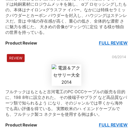
ドは純銅素材にロジウムメッキを施し、 αプ ロセッシングしたも
の。本体はナイロン+グラスファ イバー。なかには特殊セラミッ
クパウダーとカーボン パウダーを封入し、ハウジングはステンレ
スだ。音は 中域の存在感が高く、重心の低さ、全体的な濃密 さ
に魅力を感じた。 大きめの音像がマッシヴに定位 する様が独自
の世界を持っている。
FULL REVIEW
Product Review
06/2014
REVIEW
フルテックはもともと古河電工のPC OCCケーブルの販売を目的
に、198 8年に設立された。 その後端子やプラグ など高品質なパ
ーツ類で知られるよう になり、そのジャンルでは早くから海外
でも高い評価を得ている。 実際欧米のハ イエンドケーブルで
も、フルテック製コ ネクターを使用する例は多い。
FULL REVIEW
Product Review