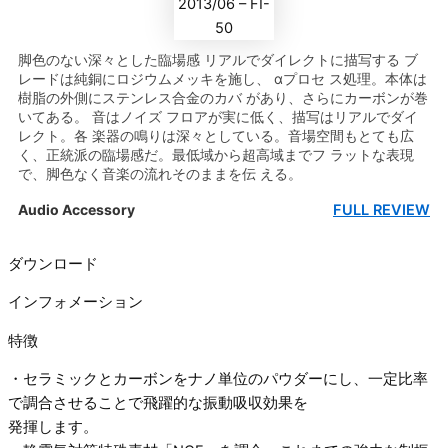
脚色のない深々とした臨場感 リアルでダイレクトに描写する ブ
レードは純銅にロジウムメッキを施し、 αプロセ ス処理。本体は
樹脂の外側にステンレス合金のカバ があり、さらにカーボンが巻
いてある。 音はノイズ フロアが実に低く、描写はリアルでダイ
レクト。各 楽器の鳴りは深々としている。音場空間もとても広
く、正統派の臨場感だ。最低域から超高域までフ ラットな表現
で、脚色なく音楽の流れそのままを伝 える。
FULL REVIEW
Audio Accessory
ダウンロード
インフォメーション
特徴
・セラミックとカーボンをナノ単位のパウダーにし、一定比率
で調合させることで飛躍的な振動吸収効果を
発揮します。