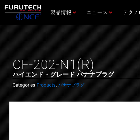
内
容
製品情報
ニュース
テクノ
を
ス
キ
ッ
プ
CF-202-N1(R)
ハイエンド・グレード バナナプラグ
Categories
Products
,
バナナプラグ