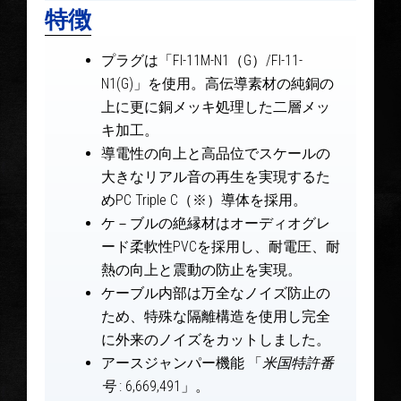
特徴
プラグは「FI-11M-N1（G）/FI-11-
N1(G)」を使用。高伝導素材の純銅の
上に更に銅メッキ処理した二層メッ
キ加工。
導電性の向上と高品位でスケールの
大きなリアル音の再生を実現するた
めPC Triple C（※）導体を採用。
ケ－ブルの絶縁材はオーディオグレ
ード柔軟性PVCを採用し、耐電圧、耐
熱の向上と震動の防止を実現。
ケーブル内部は万全なノイズ防止の
ため、特殊な隔離構造を使用し完全
に外来のノイズをカットしました。
アースジャンパー機能 「
米国特許番
号
: 6,669,491」。