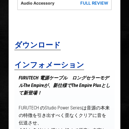
れた
FULL REVIEW
Audio Accessory
雅光
ana
VIEW
ダウンロード
インフォメーション
FURUTECH
電源ケーブル ロングセラーモデ
ル
The Empire
が、新仕様で
The Empire
Plus
とし
て新登場！
FURUTECH のStudio Power Seriesは音源の本来
の特徴を引き出すべく歪なくクリアに音を
伝送させ、