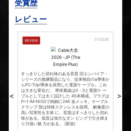
受賞歴
レビュー
2025
07/2026
REVIEW
RE
すっきりした切れ味のある音質 旧エンパイア・
シリーズの後継製品になり、従来独自のa導体か
フル
らPC-Tripl導体を採用した電源ケ ーブル。これ
新製
は大きな変化だ。 導体素線は0・3と電源ケ ー
る電源
スの
<
>
ブルとしては太く設計した 45本構成。プラグは
類が
であ
FI-1 IM-NI(G)で純銅に24K 金メッキ。ケーブル
プさ
の2種
クランプ 部は特殊ステンレスを採用。 解像度の
NCF
アッ
高い写実性を主体 に、音質はすっきりした切れ
アー
味がある。低音は強力なダン ピングで引き締ま
吸収
取得の
り力強い魅 力がある。 (新規)
注目
磁波
氏が