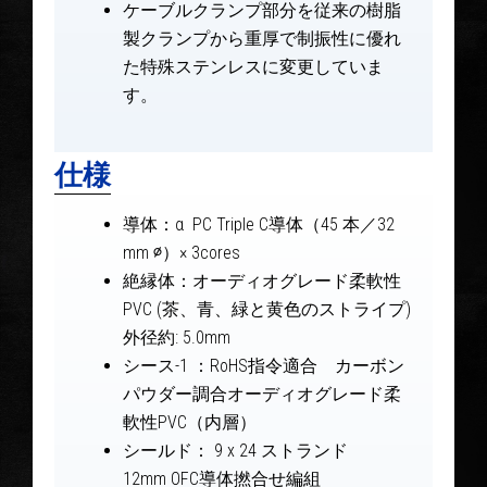
ケーブルクランプ部分を従来の樹脂
製クランプから重厚で制振性に優れ
た特殊ステンレスに変更していま
す。
仕様
導体：α PC Triple C導体（45 本／32
mm ∅）× 3cores
絶縁体：オーディオグレード柔軟性
PVC (茶、青、緑と黄色のストライプ)
外径約: 5.0mm
シース-1 ：RoHS指令適合 カーボン
パウダー調合オーディオグレード柔
軟性PVC（内層）
シールド： 9 x 24 ストランド
12mm OFC導体撚合せ編組