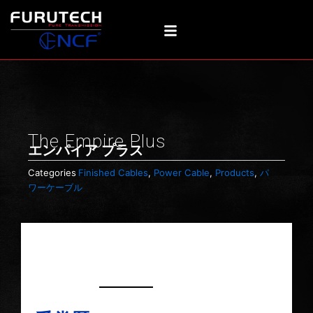
内
容
を
ス
キ
ッ
プ
The Empire Plus
エンパイア プラス
Categories
Finished Cables
,
Power Cable
,
Products
,
パ
ワーケーブル