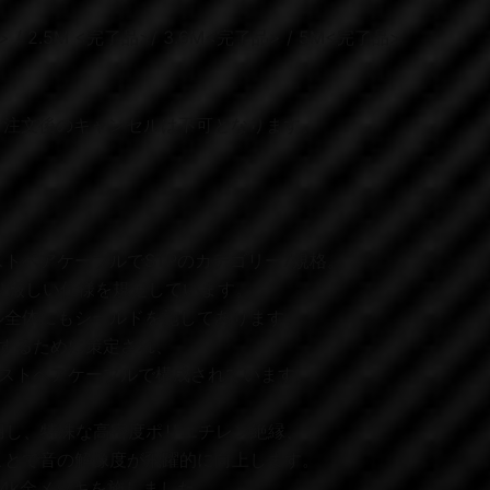
> / 2.5M <完了品>/ 3.6M<完了品> / 5M<完了品>
ご注文後のキャンセルは不可となります。
トペアケーブルでSTPのカテゴリー7規格。
り厳しい仕様を規定しています。
ル全体にもシールドを施してあります。
現するために策定され、
イストペアケーブルで構成されています。
採用し、特殊な高密度ポリエチレン絶縁、
ことで音の解像度が飛躍的に向上します。
24k金メッキを施しました。