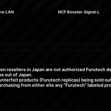
NCF Booster
ine-LAN
NCF Booster-Signal-L
overed by warranty. In order to obtain warranty service, p
urutech distributor in the country of purchase. The team at
n resellers in Japan are not authorized Furutech d
s out of Japan.
nterfeit products (Furutech replicas) being sold o
chasing from either site any “Furutech” labeled pro