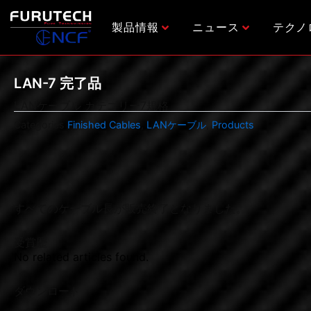
内
容
製品情報
ニュース
テクノ
を
ス
キ
LAN-7 完了品
ッ
LANケーブル カテゴリー7規格
プ
Categories
Finished Cables
,
LANケーブル
,
Products
すべてのケーブル長が販売終了となりました。
受賞歴
No related articles found.
ダウンロード