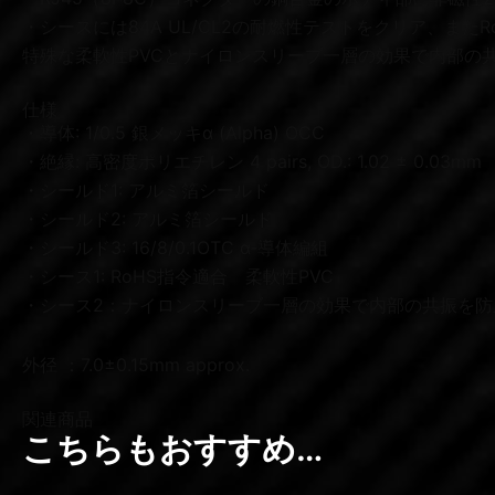
・シースには84A UL/CL2の耐燃性テストをクリア、また
特殊な柔軟性PVCとナイロンスリーブ一層の効果で内部の
仕様
・導体: 1/0.5 銀メッキα (Alpha) OCC
・絶縁: 高密度ポリエチレン 4 pairs, OD.: 1.02 ± 0.03mm
・シールド1: アルミ箔シールド
・シールド2: アルミ箔シールド
・シールド3: 16/8/0.1OTC α-導体編組
・シース1: RoHS指令適合 柔軟性PVC
・シース2：ナイロンスリーブ一層の効果で内部の共振を防
外径 ：7.0±0.15mm approx.
関連商品
こちらもおすすめ…