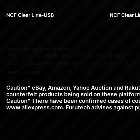
NCF Clear Line
NCF Clear Line
NCF Clear Line-USB
NCF Clear L
Important customer notice:
Only products sold by authorized Furutech dealers are c
must be provided to either the Furutech dealer or the F
understanding.
Caution* eBay, Amazon, Yahoo Auction and Rakute
counterfeit products being sold on these platform
Caution* There have been confirmed cases of cou
www.aliexpress.com. Furutech advises against pur