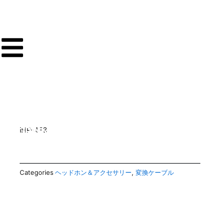
内
容
を
ス
キ
ッ
プ
3PIN-4PIN変換ケーブル
iHP-4F3
オーディオグレード ヘッドホンリケー
ブルアダプタ－
Categories
ヘッドホン＆アクセサリー
,
変換ケーブル