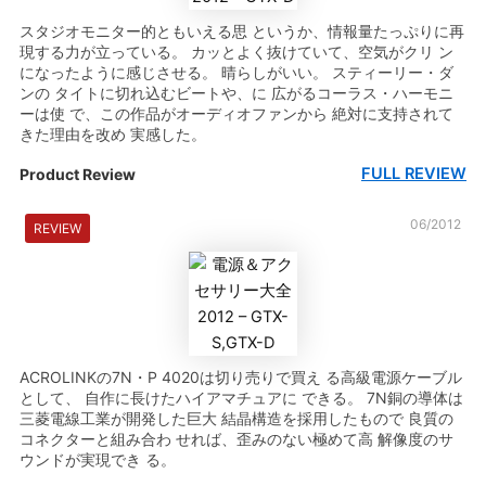
スタジオモニター的ともいえる思 というか、情報量たっぷりに再
現する力が立っている。 カッとよく抜けていて、空気がクリ ン
になったように感じさせる。 晴らしがいい。 スティーリー・ダ
ンの タイトに切れ込むビートや、に 広がるコーラス・ハーモニ
ーは使 で、この作品がオーディオファンから 絶対に支持されて
きた理由を改め 実感した。
FULL REVIEW
Product Review
06/2012
REVIEW
ACROLINKの7N・P 4020は切り売りで買え る高級電源ケーブル
として、 自作に長けたハイアマチュアに できる。 7N銅の導体は
三菱電線工業が開発した巨大 結晶構造を採用したもので 良質の
コネクターと組み合わ せれば、歪みのない極めて高 解像度のサ
ウンドが実現でき る。