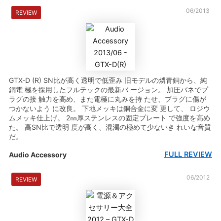
06/2013
REVIEW
GTX-D (R) SN比が高く透明で低歪み 旧モデルの燐青銅から、純
銅電 極を採用したフルテックの最新バ ージョン。 加圧バネでプ
ラグの接 触力を高め、また電極に丸みを持 たせ、プラグに傷が
つかないよう に改良。 下地メッキは銅合金に変 更して、 ロジウ
ムメッキ仕上げ。 2㎜厚ステンレスの固定プレート で強度を高め
た。 高SN比で透明 度が高く、混濁の極めて少ないき れいな音質
だ。
FULL REVIEW
Audio Accessory
06/2012
REVIEW