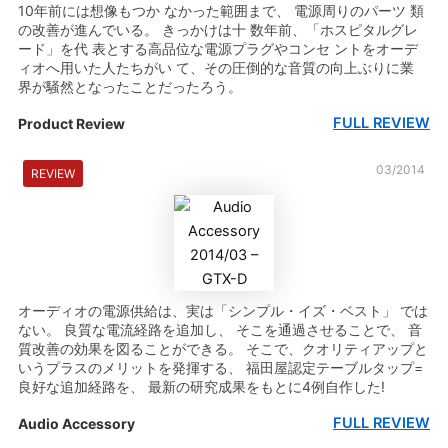
10年前には想像もつか なかった範囲まで、 電源周りのパーツ 類
の改善が進んでいる。 きっかけは十 数年前、「ホスピタルグレ
ード」を代 表とする高品位な電源プラグやコンセ ントをオーデ
ィオへ用いた人たちがい て、その圧倒的な音質の向上ぶりに業
界が騒然となったことだったろう。
FULL REVIEW
Product Review
03/2014
REVIEW
オーディオの電源供給は、実は「シンプル・イズ・ベスト」 では
ない。 良質な電流経路を追加し、 そこを通過させることで、 音
質改善の効果を図ることができる。 そこで、クオリティアップと
いうプラスのメリットを発揮する、 福田屋認定テーブルタップ=
良好な追加経路を、 最新の研究成果をもとに4例自作した!
FULL REVIEW
Audio Accessory