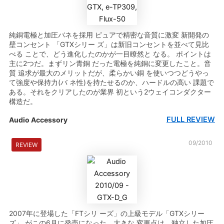
純銅電極と加圧バネを採用 ピュアで精密な音質に激変 新開発の
壁コンセント 「GTXシリー ズ」は新旧コンセントを並べて見比
べる ことで、どう進化したのかが一目瞭然と なる。 ポイントは
主に2つだ。まずリン青銅 だった電極を純銅に変更したこと。音
質 追求が最大のメリットだが、柔らかい銅 を使いつつどうやっ
て強度や保持力(バ ネ性)を持たせるのか、ハードルの高い 課題で
ある。それをクリアしたのが業界 初という2ウェイコンダクター
構造だ。
FULL REVIEW
Audio Accessory
09/2010
REVIEW
2007年に登場した「FTシリ ーズ」の上級モデル「GTXシリー
ズ」 がこの6月に発売になった。大きな 変更点は、独立した加圧