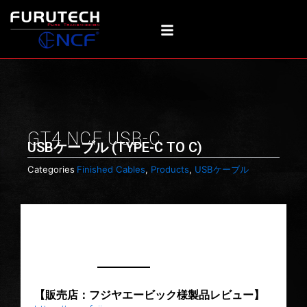
内
容
を
ス
キ
ッ
プ
GT4 NCF USB-C
USBケーブル (TYPE-C TO C)
Categories
Finished Cables
,
Products
,
USBケーブル
【販売店：フジヤエービック様製品レビュー】