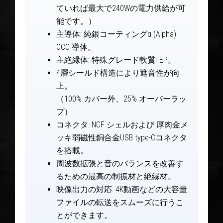
ていれば最大で240Wの電力供給が可
能です。）
主導体: 純銀コーティングα (Alpha)
OCC 導体。
主絶縁体: 特殊グレード軟質FEP。
4層シールド構造により遮音性が向
上。
（100% カバー外、25% オーバーラッ
プ）
コネクタ: NCF シェルおよび 厚肉金メ
ッキ弱磁性銅合金USB type-Cコネクタ
を搭載。
周波数拡張と音のバランスを改善す
るための最高の制振材と絶縁材。
映像出力の対応: 4K動画などの大容量
ファイルの転送をスムーズに行うこ
とができます。