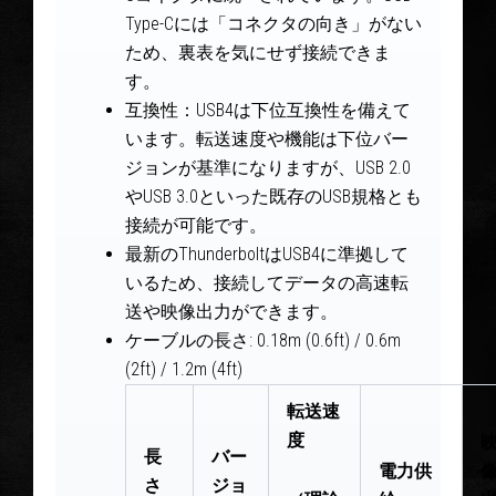
Type-Cには「コネクタの向き」がない
ため、裏表を気にせず接続できま
す。
互換性：USB4は下位互換性を備えて
います。転送速度や機能は下位バー
ジョンが基準になりますが、USB 2.0
やUSB 3.0といった既存のUSB規格とも
接続が可能です。
最新のThunderboltはUSB4に準拠して
いるため、接続してデータの高速転
送や映像出力ができます。
ケーブルの長さ: 0.18m (0.6ft) / 0.6m
(2ft) / 1.2m (4ft)
転送速
度
長
バー
電力供
さ
ジョ