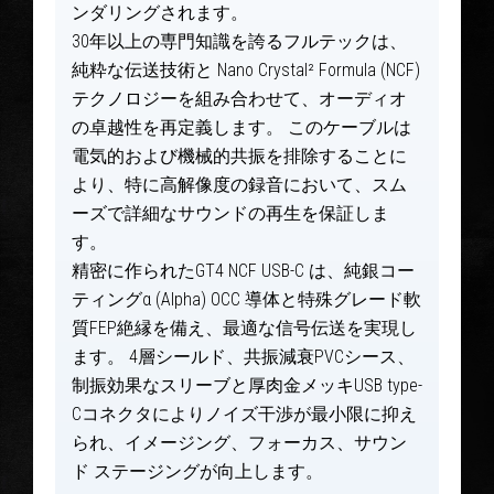
ンダリングされます。
30年以上の専門知識を誇るフルテックは、
純粋な伝送技術と Nano Crystal² Formula (NCF)
テクノロジーを組み合わせて、オーディオ
の卓越性を再定義します。 このケーブルは
電気的および機械的共振を排除することに
より、特に高解像度の録音において、スム
ーズで詳細なサウンドの再生を保証しま
す。
精密に作られたGT4 NCF USB-C は、純銀コー
ティングα (Alpha) OCC 導体と特殊グレード軟
質FEP絶縁を備え、最適な信号伝送を実現し
ます。 4層シールド、共振減衰PVCシース、
制振効果なスリーブと厚肉金メッキUSB type-
Cコネクタによりノイズ干渉が最小限に抑え
られ、イメージング、フォーカス、サウン
ド ステージングが向上します。