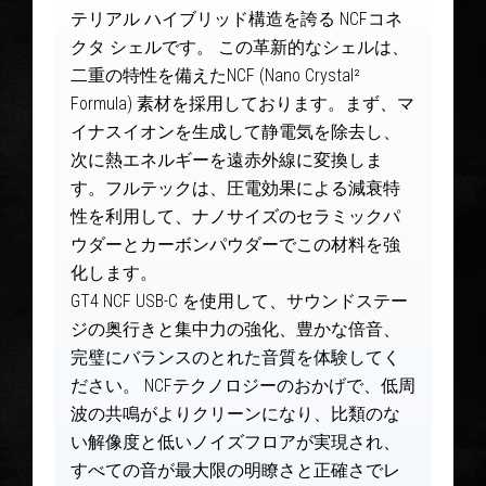
テリアル ハイブリッド構造を誇る NCFコネ
クタ シェルです。 この革新的なシェルは、
二重の特性を備えたNCF (Nano Crystal²
Formula) 素材を採用しております。まず、マ
イナスイオンを生成して静電気を除去し、
次に熱エネルギーを遠赤外線に変換しま
す。フルテックは、圧電効果による減衰特
性を利用して、ナノサイズのセラミックパ
ウダーとカーボンパウダーでこの材料を強
化します。
GT4 NCF USB-C を使用して、サウンドステー
ジの奥行きと集中力の強化、豊かな倍音、
完璧にバランスのとれた音質を体験してく
ださい。 NCFテクノロジーのおかげで、低周
波の共鳴がよりクリーンになり、比類のな
い解像度と低いノイズフロアが実現され、
すべての音が最大限の明瞭さと正確さでレ