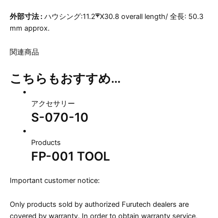
ψ
外部寸法 :
ハウシング:11.2
X30.8 overall length/ 全長: 50.3
mm approx.
関連商品
こちらもおすすめ…
アクセサリー
S-070-10
Products
FP-001 TOOL
Important customer notice:
Only products sold by authorized Furutech dealers are
covered by warranty. In order to obtain warranty service,