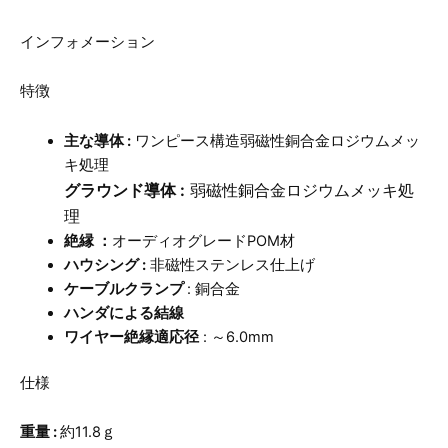
インフォメーション
特徴
主な
導体
:
ワンピース構造弱磁性銅合金ロジウムメッ
キ処理
グラウンド導体
:
弱磁性銅合金ロジウムメッキ処
理
絶縁
：
オーディオグレードPOM材
ハウシング
:
非磁性ステンレス仕上げ
ケーブルクランプ
: 銅合金
ハンダによる結線
ワイヤー絶縁適応径
: ～6.0mm
仕様
重量
:
約11.8ｇ