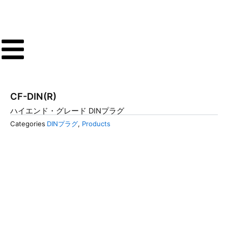
内
容
を
ス
キ
ッ
プ
CF-DIN(R)
ハイエンド・グレード DINプラグ
Categories
DINプラグ
,
Products