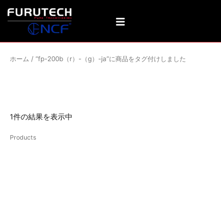
内
容
を
ス
キ
ホーム
/ “fp-200b（r）-（g）-ja”に商品をタグ付けしました
ッ
プ
fp-200b（r）-（g）-ja
1件の結果を表示中
Products
FP-200B(R)/(G)