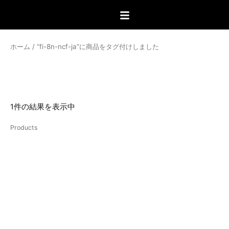
内
容
を
ス
ホーム
/ “fi-8n-ncf-ja”に商品をタグ付けしました
キ
fi-8n-ncf-ja
ッ
プ
1件の結果を表示中
Products
FI-8N NCF(R)