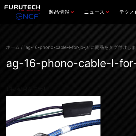
内
容
製品情報
ニュース
テクノ
を
ス
キ
ッ
ホーム
/ “ag-16-phono-cable-l-for-jp-ja”に商品をタグ付け
プ
ag-16-phono-cable-l-for-
1件の結果を表示中