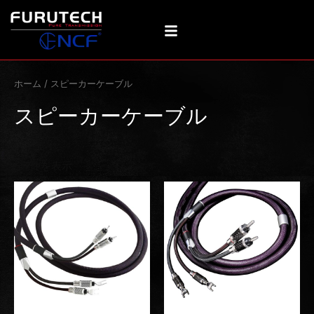
新
内
し
い
容
順
を
ス
キ
ホーム
/ スピーカーケーブル
ッ
プ
スピーカーケーブル
全7件を表示