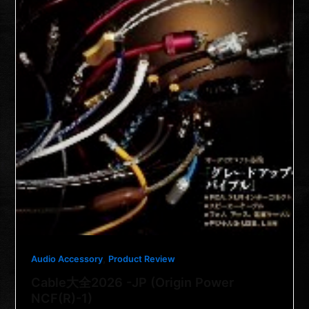
,
Audio Accessory
Product Review
Cable大全2026 -JP (Origin Power
NCF(R)-1)