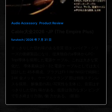
,
Audio Accessory
Product Review
Cable大全2026 -JP (The Empire Plus)
furutech
/
2026 年 7 月 31 日
すっきりした切れ味のある音質 旧エンパイア・シリ
ーズの後継製品になり、従来独自のa導体からPC-
Tripl導体を採用した電源ケ ーブル。これは大きな変
化だ。 導体素線は0・3と電源ケ ーブルとしては太く
設計した 45本構成。プラグはFI-1 IM-NI(G)で純銅に
24K 金メッキ。ケーブルクランプ 部は特殊ステンレ
スを採用。 解像度の高い写実性を主体 に、音質はす
っきりした切れ 味がある。低音は強力なダン ピング
で引き締まり力強い魅 力がある。 (新規)