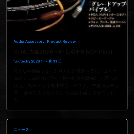
,
Audio Accessory
Product Review
Cable大全2026 -JP (LAN-8 NCF Plus)
furutech
/
2026 年 7 月 31 日
豊かな中低域でまったりとした音調を楽しむコネク
タのシェル部分に同社自慢の制振素材NCF が調合さ
れた、 純銀メッキ導体採用ケーブル。 中低域が豊か
で、 全体にまったりとし た音調を楽しませてくれ
る。
ニュース