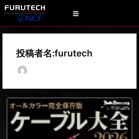
内
投
容
稿
を
の
ス
ペ
キ
ー
ッ
ジ
プ
送
投稿者名:furutech
り