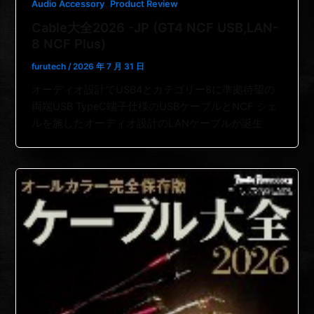
,
Audio Accessory
Product Review
Cable大全2026 -JP (GT4 NCF USB,LAN-
8 NCF Plus)
furutech
/
2026 年 7 月 31 日
オーディオ設計でUSB4とカテゴリー8に準拠待望の
両端USB TypeC端子仕様のUSBケーブルとNCF シェ
ルを施したオーディオ設計のLANケーブルが誕生