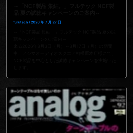
～「NCF製品 集結。」フルテック NCF製
品 夏の試聴キャンペーンのご案内～
furutech
/
2026 年 7 月 27 日
～「NCF製品 集結。」フルテック NCF製品 夏の試
聴キャンペーンのご案内～
来る2026年8月3日（月）～8月17日（月）の期間
中、ノジマオーディオスクエア相模原本店様にて、
NCF製品を中心とした試聴キャンペーンを実施いた
します。