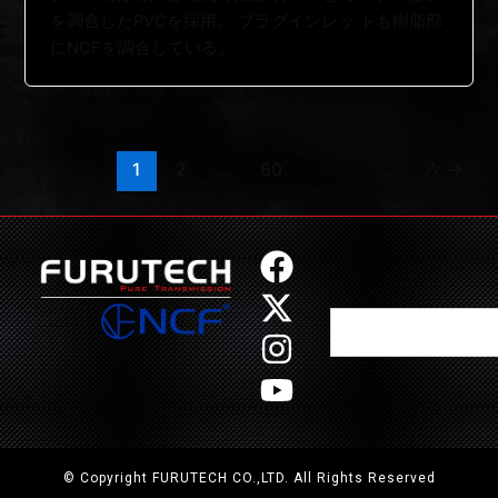
を調合したPVCを採用。 プラグインレッ トも樹脂部
にNCFを調合している。
1
2
…
60
次
→
F
X
I
Y
a
-
n
o
Search
c
t
s
u
e
w
t
t
b
i
a
u
o
t
g
b
o
t
r
e
© Copyright FURUTECH CO.,LTD. All Rights Reserved