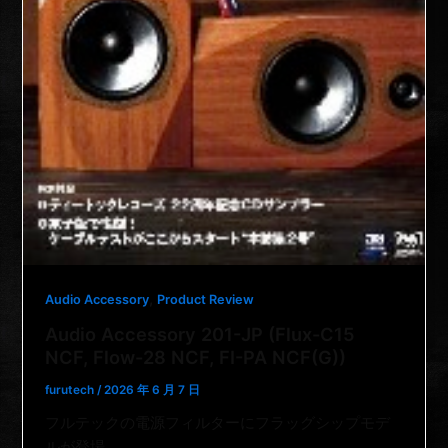
,
Audio Accessory
Product Review
Audio Accessory 201-JP (Flux-C15
NCF, Flow-28 NCF, FI-PA NCF(G))
furutech
/
2026 年 6 月 7 日
フルテックの電源フィルターにフラッグシップモデ
ルが登場