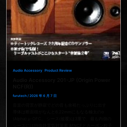
,
Audio Accessory
Product Review
Audio Accessory 201-JP (Origin Power
NCF(R))
furutech
/
2026 年 6 月 7 日
音楽の背景が静寂でどの音も余裕たっぷりに出す
導体は断面積がなんと6.22mmにもなる極太のα
(Alpha) μ-OFC。 シース(被覆)は3重で、最も内側の
シースには特殊静電気対策素 材NCFとカーボン粒子