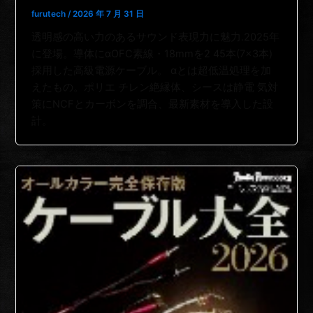
furutech
/
2026 年 7 月 31 日
透明感の高い力のあるサウンド表現力に魅力.2025年
に登場。導体にαOFC素線・18mmを2 45本(7×3本)
採用した高級電源ケーブル。 αとは超低温処理を加
えたもの。ポリエ チレン絶縁体、シースは静電 気対
策にNCFとカーボンを調合、最新素材を導入した設
計。