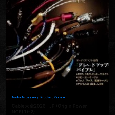
,
Audio Accessory
Product Review
Cable大全2026 -JP (Origin Power
NCF(R)-2)