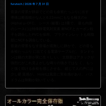
furutech
/
2026 年 7 月 31 日
音楽の背景が静寂でどの音も余裕たっぷりに出す
導体は断面積がなんと6.22mmにもなる極太のα
(Alpha) μ-OFC。 シース (被覆) は3重で、 最も内側
のシースには特殊静電気対策素 材NCFとカーボン粒
子を調合したPVCを採用。 プラグインレッ トも樹脂
部にNCFを調合している。
音楽の背景をなす音場が底無しに静かで、 どの音も
余裕たっぷり に出てくる電源ケーブルだ。 タンドゥ
ンは鐘の大群が実に生々し い。 太鼓群はアタックが
強烈だがこれ見よがしな鳴りの強さではな く、もっ
と強く叩ける余裕を感じさせる。 総じて人の声には
少し硬 質感が。 Hoistは風音に実在感があり、 バス
ドラムは制動が効いて いる。