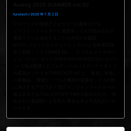
Analog 2026 SUMMER vol.92
furutech
/
2026 年 7 月 2 日
フルテックの電源アクセサリーの最新モデル
インラインフィルターと電源ボックスの組み合わせ
電源ラインを強化することの大切さを確認
NCF(ナノクリスタルフォーミュラ) による静電気除
去と制振・ノイズ抑制を核に、 ロジウムメッキのハ
イエンドコン セントGTX-D NCF(R)を6口(2口×3ゾー
ン) で独立配置したフルテックのハイグレードタイプ
の電源ボックス e-TP609 NCF-N1 と、 春先に登場し
た新製品、 電源ケーブルと機器や電源ボックスの間
に挿入するアダプター 型のインラインフィルターの
最上位モデル Flux-C15 NCF Filterを組み合わせ、 強
化された電源部による音の 変化を井上千岳氏がレポ
ートする。