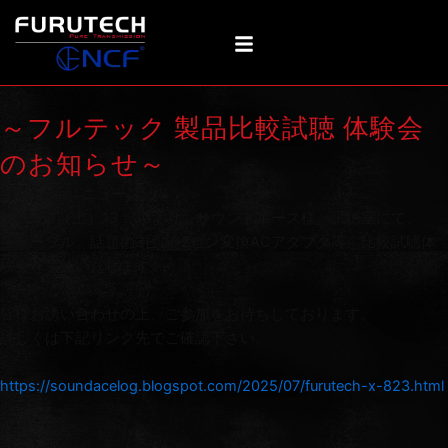
内
容
を
ス
キ
～フルテック 製品比較試聴 体験会
ッ
プ
のお知らせ～
Categories:
ニュース
8月23日（土）13：30より、サウンドエース様 試聴室にて、
各ケーブル、話題の3ピン-2ピン変換ACアダプタ等、比較試聴体
験会を実施いたします。
皆様お誘い合わせの上、ご参加をお待ちしております。
詳しくは下記リンク先でご確認下さい。
https://soundacelog.blogspot.com/2025/07/furutech-x-823.html