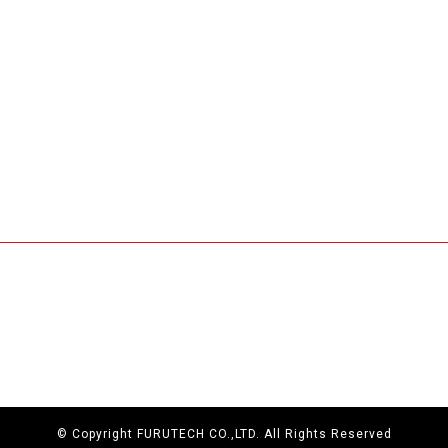
F
a
-
c
t
e
b
i
© Copyright FURUTECH CO.,LTD. All Rights Reserved