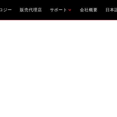
ロジー
販売代理店
サポート
会社概要
日本
タップ「NCF POWER
表され、国内外で話題を呼んでおりましたフラッグシップ電源タップ「NCF