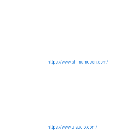
・ 株式会社シマムセン
〒556-0005 大阪府大阪市浪速区 日本橋4-8-11
TEL 06-6632-2852
URL :
https://www.shimamusen.com/
・ U-AUDIO
〒101-0051 東京都千代田区神田神保町3-25 
TEL 03-6256-9002
URL :
https://www.u-audio.com/