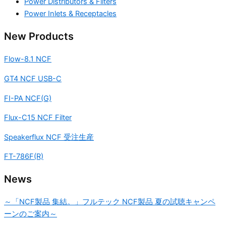
Power Distributors & Filters
Power Inlets & Receptacles
New Products
Flow-8.1 NCF
GT4 NCF USB-C
FI-PA NCF(G)
Flux-C15 NCF Filter
Speakerflux NCF 受注生産
FT-786F(R)
News
～「NCF製品 集結。」フルテック NCF製品 夏の試聴キャンペ
ーンのご案内～