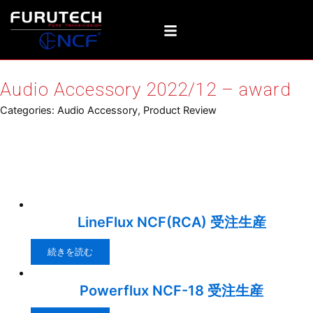
内
容
を
ス
キ
Audio Accessory 2022/12 – award
ッ
プ
Categories:
Audio Accessory
,
Product Review
Relative products
LineFlux NCF(RCA) 受注生産
続きを読む
Powerflux NCF-18 受注生産