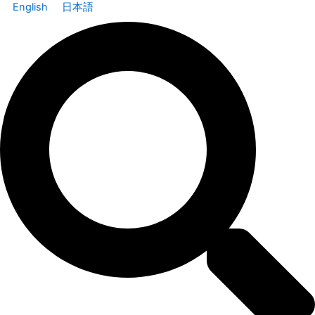
English
日本語
Search