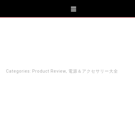
内
容
を
ス
キ
ッ
プ
電源＆アクセサリー大全 2022-
2023 -LineFluxNCF
Categories:
Product Review
,
電源＆アクセサリー大全
Screenshot
Relative products