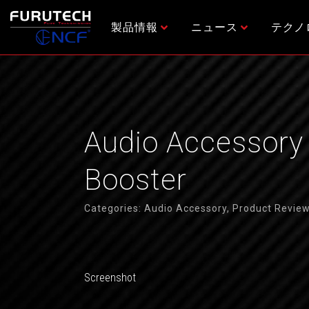
内
容
製品情報
ニュース
テクノ
を
ス
キ
ッ
プ
Audio Accessory
Booster
Categories:
Audio Accessory
,
Product Revie
Screenshot