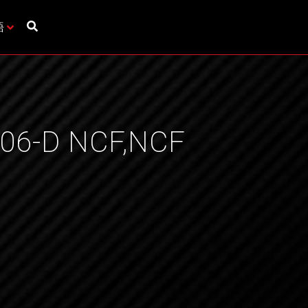
語
106-D NCF,NCF