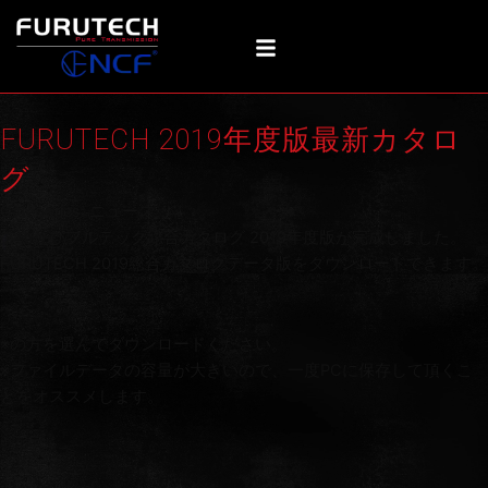
内
容
を
ス
キ
FURUTECH 2019年度版最新カタロ
ッ
プ
グ
Categories:
ニュース
このたびフルテック総合カタログ 2019年度版が完成しました。
FURUTECH 2019総合カタログデータ版をダウンロードできます。
※の方を選んでダウンロードください。
※ファイルデータの容量が大きいので、一度PCに保存して頂くこ
とをオススメします。