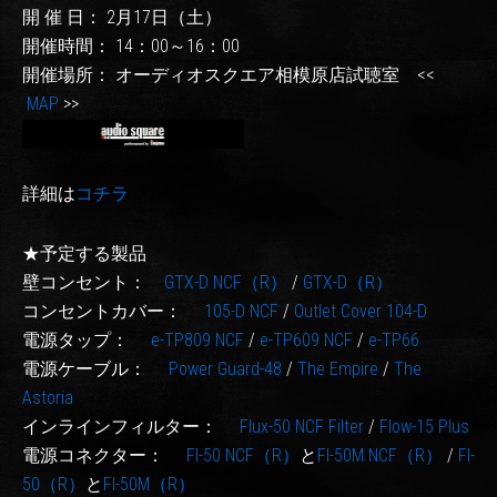
開 催 日： 2月17日（土）
開催時間： 14：00～16：00
開催場所： オーディオスクエア相模原店試聴室 <<
MAP
>>
詳細は
コチラ
★予定する製品
壁コンセント：
GTX-D NCF（R）
/
GTX-D（R）
コンセントカバー：
105-D NCF
/
Outlet Cover 104-D
電源タップ：
e-TP809 NCF
/
e-TP609 NCF
/
e-TP66
電源ケーブル：
Power Guard-48
/
The Empire
/
The
Astoria
インラインフィルター：
Flux-50 NCF Filter
/
Flow-15 Plus
電源コネクター：
FI-50 NCF（R）
と
FI-50M NCF（R）
/
FI-
50（R）
と
FI-50M（R）