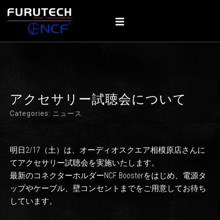
内
容
を
ス
キ
ッ
プ
アクセサリー試聴会について
Categories:
ニュース
明日2/17（土）は、オーディオスクエア相模原店さんに
てアクセサリー試聴会を実施いたします。
最新のコネクターホルダーNCF Boosterをはじめ、電源タ
ップやケーブル、壁コンセントまでをご用意してお待ち
しています。