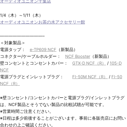
オーディオユニオン千葉店
地図
1/4（木）～1/11（木）
オーディオユニオンお茶の水アクセサリー館
地図
——————————–
＜対象製品＞
電源タップ：
e-TP609 NCF
（新製品）
コネクター/ケーブルホルダー：
NCF Booster
（新製品）
壁コンセントとコンセントカバー：
GTX-D NCF（R）
/
105-D
NCF
電源プラグとインレットプラグ：
FI-50M NCF（R）
/
FI-50
NCF（R）
※壁コンセント/コンセントカバーと電源プラグ/インレットプラグ
は、NCF製品とそうでない製品の比較試聴が可能です。
※営業時間ご注意ください。
※日程は多少前後することがございます。事前に各販売店にお問い
合わせの上ご確認ください。