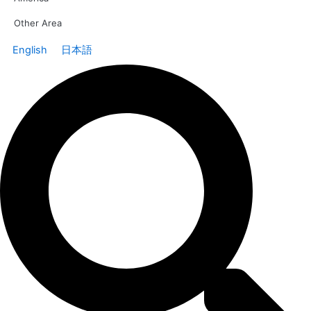
Other Area
English
日本語
Search