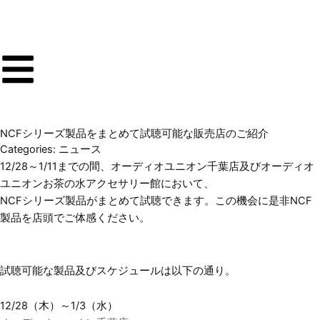
内
容
を
ス
キ
ッ
プ
NCFシリーズ製品をまとめて試聴可能な販売店のご紹介
Categories:
ニュース
12/28～1/11までの間、オーディオユニオン千葉店及びオーディオ
ユニオンお茶の水アクセサリー館において、
NCFシリーズ製品がまとめて試聴できます。この機会に是非NCF
製品を店頭でご体感ください。
試聴可能な製品及びスケジュールは以下の通り。
12/28（木）～1/3（水）