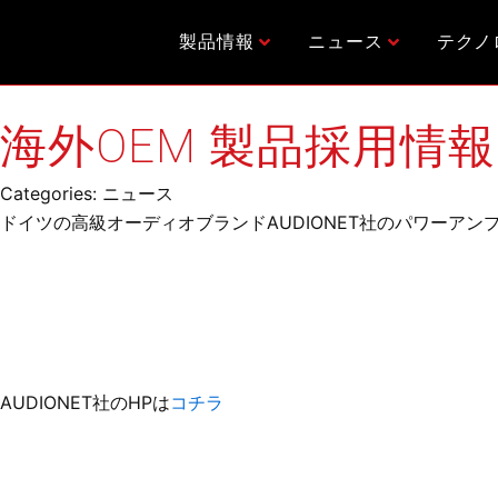
内
容
製品情報
ニュース
テクノ
を
ス
キ
海外OEM 製品採用情報
ッ
プ
Categories:
ニュース
ドイツの高級オーディオブランドAUDIONET社のパワーアン
AUDIONET社のHPは
コチラ