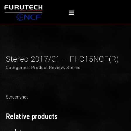
内
容
を
ス
キ
ッ
プ
Stereo 2017/01 – FI-C15NCF(R)
Categories:
Product Review
,
Stereo
Screenshot
Relative products