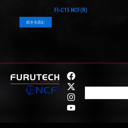
FI-C15 NCF(R)
続きを読む
F
X
I
Y
a
-
n
o
Search
c
t
s
u
e
w
t
t
b
i
a
u
o
t
g
b
o
t
r
e