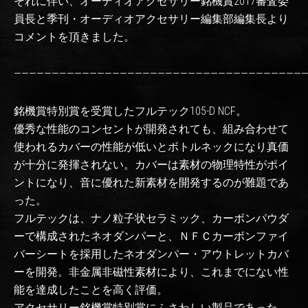
それに伴い、オーディオアクセサリー銘機賞2017審査委
員長と季刊・オーディオアクセサリー編集部編集長より
コメントを頂きました。
———————————————————————————————————————
銘機賞特別賞を受賞したフルテック105-D NCF。
優秀な性能のコンセントが開発されても、組み合わせて
使われるカバーの性能が低いとボトルネックになり真価
が十分に発揮されない。カバーは素材の物理特性がポイ
ントになり、音に優れた新素材を開発するのが難題であ
った。
フルテックは、ナノ粒子状セラミック、カーボンパウダ
ーで構成されたネオダンパーと、ＮＦＣカーボンファイ
バーシートを採用したネオダンパー・アウトレットカバ
ーを開発。非金属非磁性素材により、これまでにない性
能を達成したことを高く評価。
アクセサリー銘機賞特別賞にふさわしい製品であった。