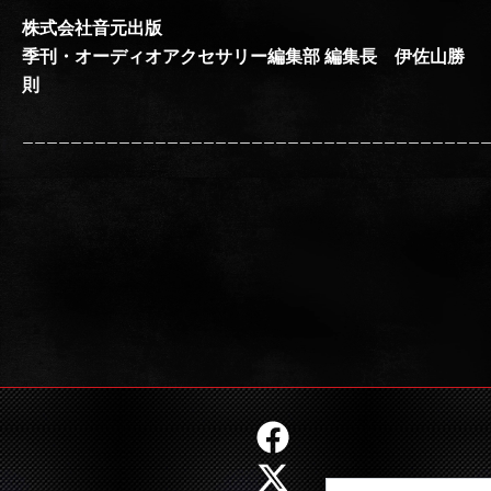
株式会社音元出版
季刊・オーディオアクセサリー編集部 編集長 伊佐山勝
則
———————————————————————————————————————
F
X
I
Y
a
-
n
o
Search