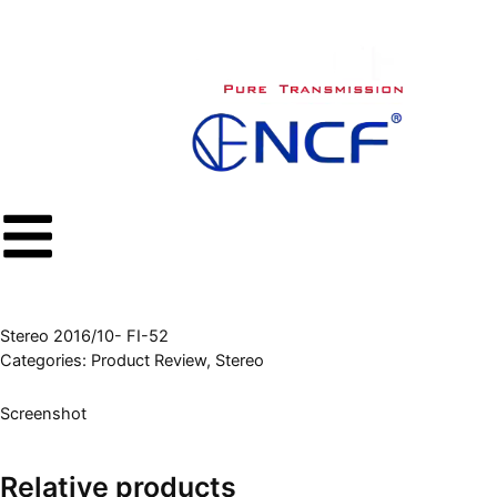
内
容
を
ス
キ
ッ
プ
Stereo 2016/10- FI-52
Categories:
Product Review
,
Stereo
Screenshot
Relative products