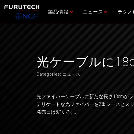
内
容
製品情報
ニュース
テクノ
を
ス
キ
ッ
プ
光ケーブルに18
Categories:
ニュース
光ファイバーケーブルに新たな長さ18cmが
デリケートな光ファイバーを2重シースとス
発売日は8/10です。