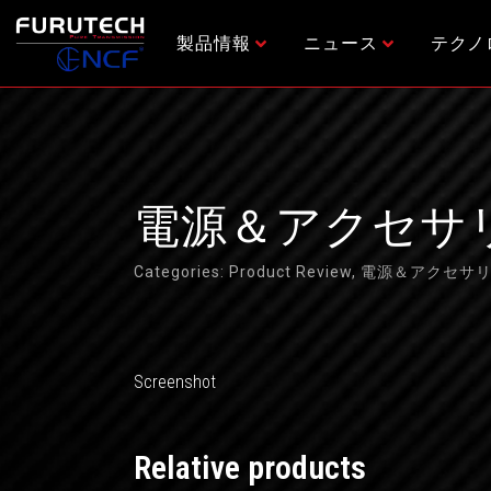
内
容
製品情報
ニュース
テクノ
を
ス
キ
ッ
プ
電源＆アクセサリー大
Categories:
Product Review
,
電源＆アクセサ
Screenshot
Relative products