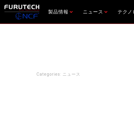
内
容
製品情報
ニュース
テクノ
を
ス
キ
ッ
プ
OTOTEN 201
Categories:
ニュース
5/13 – 5/14 にOTOTEN 2017が開催されていま
フルテックは東京国際フォーラム ガラス棟G4
お客様のお越しをお待ちしております。