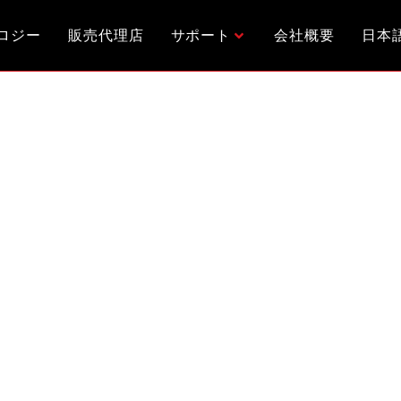
ロジー
販売代理店
サポート
会社概要
日本
7出展について
す。
02に出展します。