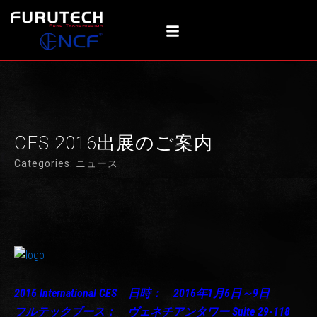
内
容
を
ス
キ
ッ
プ
CES 2016出展のご案内
Categories:
ニュース
2016 International CES
日時： 2016年1月6日～9日
フルテックブース： ヴェネチアンタワー Suite 29-118