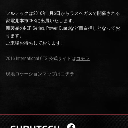
フルテックは2016年1月6日からラスベガスで開催される
家電見本市CESに出展いたします。
新製品のNCF Series, Power Guardなど目白押しとなってお
ります。
ご来場お待ちしております。
2016 International CES 公式サイトは
コチラ
現地ロケーションマップは
コチラ
F
X
I
Y