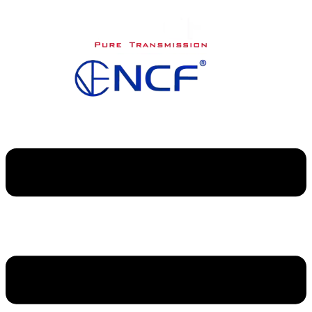
内
容
を
ス
キ
ッ
プ