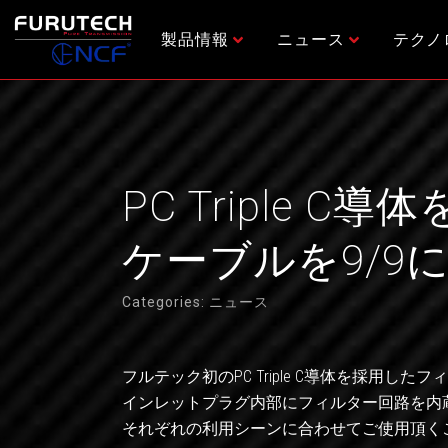
内
容
製品情報
ニュース
テクノ
を
ス
キ
ッ
プ
PC Triple
ケーブルを9/9
Categories:
ニュース
フルテック初のPC Triple C導体を採用
インレットプラグ内部にフィルター回路を内
それぞれの利用シーンに合わせてご使用頂く