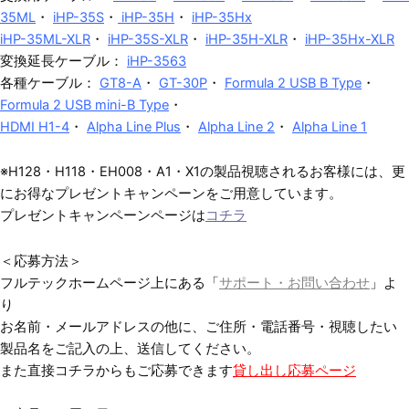
35ML
・
iHP-35S
・
iHP-35H
・
iHP-35Hx
iHP-35ML-XLR
・
iHP-35S-XLR
・
iHP-35H-XLR
・
iHP-35Hx-XLR
変換延長ケーブル：
iHP-3563
各種ケーブル：
GT8-A
・
GT-30P
・
Formula 2 USB B Type
・
Formula 2 USB mini-B Type
・
HDMI H1-4
・
Alpha Line Plus
・
Alpha Line 2
・
Alpha Line 1
※H128・H118・EH008・A1・X1の製品視聴されるお客様には、更
にお得なプレゼントキャンペーンをご用意しています。
プレゼントキャンペーンページは
コチラ
＜応募方法＞
フルテックホームページ上にある「
サポート・お問い合わせ
」よ
り
お名前・メールアドレスの他に、ご住所・電話番号・視聴したい
製品名をご記入の上、送信してください。
また直接コチラからもご応募できます
貸し出し応募ページ