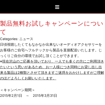
内
容
を
ス
製品無料お試しキャンペーンについ
キ
て
ッ
プ
Categories:
ニュース
日頃視聴したくてもなかなか出来ないオーディオアクセサリーを
お客様のご自宅へフルテックから製品を直接配送いたします。じ
っくりご自分の環境でお試し頂くことができます。
※
現在沢山のご応募を頂いており、一人でも多くの方にご利用頂き
たいという思いがあるため、お一人様につき同時にお貸し出し出
来る製品は2種類とさせて頂きますご迷惑をおかけしますがご理解
のほどよろしくお願いいたします。
＜キャンペーン期間＞
2015年2月1日 ～ 2015年3月31日