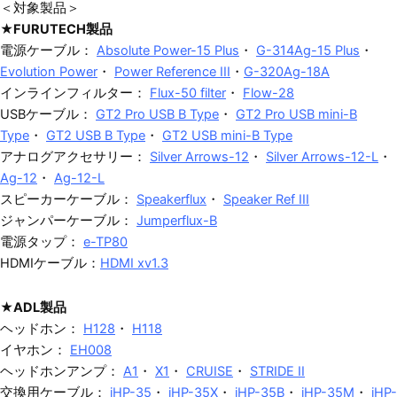
＜対象製品＞
★
FURUTECH製品
電源ケーブル：
Absolute Power-15 Plus
・
G-314Ag-15 Plus
・
Evolution Power
・
Power Reference III
・
G-320Ag-18A
インラインフィルター：
Flux-50 filter
・
Flow-28
USBケーブル：
GT2 Pro USB B Type
・
GT2 Pro USB mini-B
Type
・
GT2 USB B Type
・
GT2 USB mini-B Type
アナログアクセサリー：
Silver Arrows-12
・
Silver Arrows-12-L
・
Ag-12
・
Ag-12-L
スピーカーケーブル：
Speakerflux
・
Speaker Ref III
ジャンパーケーブル：
Jumperflux-B
電源タップ：
e-TP80
HDMIケーブル：
HDMI xv1.3
★
ADL製品
ヘッドホン：
H128
・
H118
イヤホン：
EH008
ヘッドホンアンプ：
A1
・
X1
・
CRUISE
・
STRIDE II
交換用ケーブル：
iHP-35
・
iHP-35X
・
iHP-35B
・
iHP-35M
・
iHP-