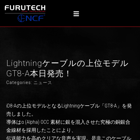
内
容
を
ス
キ
ッ
プ
Lightningケーブルの上位モデル
GT8-A本日発売！
Categories:
ニュース
iD8-Aの上位モデルとなるLightningケーブル「GT8-A」を発
売しました。
導体はα (Alpha) OCC 素材に銀を混入させた究極の銅銀合
金線材を採用したことにより、
伝送能力を高めクリアな音声を実現。是非このケーブル