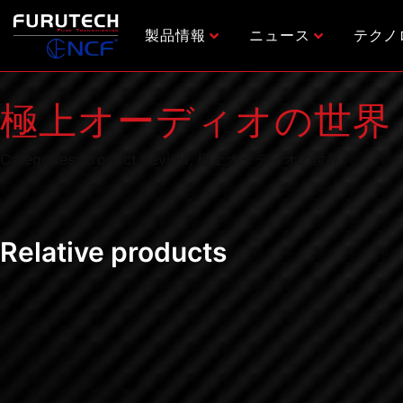
内
容
製品情報
ニュース
テクノ
を
ス
キ
極上オーディオの世界 201
ッ
プ
Categories:
Product Review
,
極上オーディオの世界
Relative products