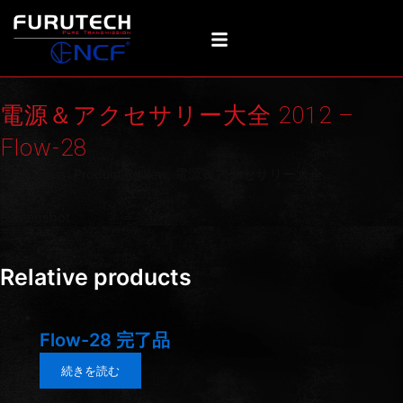
内
容
を
ス
キ
電源＆アクセサリー大全 2012 –
ッ
プ
Flow-28
Categories:
Product Review
,
電源＆アクセサリー大全
Screenshot
Relative products
Flow-28 完了品
続きを読む