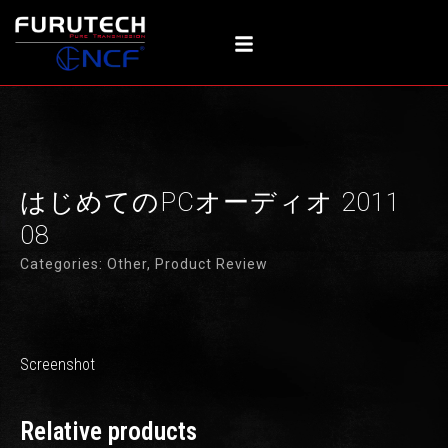
内
容
を
ス
キ
ッ
プ
はじめてのPCオーディオ 2011
08
Categories:
Other
,
Product Review
Screenshot
Relative products