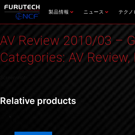
内
容
製品情報
ニュース
テクノ
を
ス
キ
AV Review 2010/03 – 
ッ
プ
Categories:
AV Review
,
Screenshot
Relative products