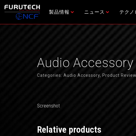
内
容
製品情報
ニュース
テクノ
を
ス
キ
ッ
プ
Audio Accessory
Categories:
Audio Accessory
,
Product Revie
Screenshot
Relative products