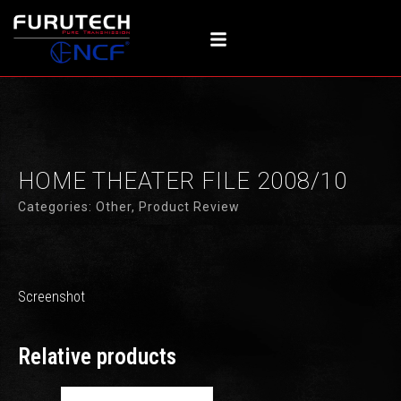
内
容
を
ス
キ
ッ
プ
HOME THEATER FILE 2008/10
Categories:
Other
,
Product Review
Screenshot
Relative products