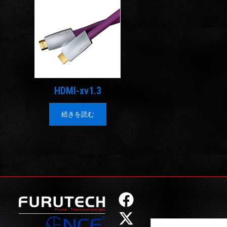
HDMI-xv1.3
続きを読む
F
X
I
Y
a
-
n
o
Search