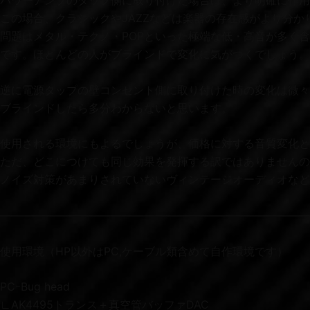
パワーアンプのタップ側に取り付けた場合は、より明確に作用
この場合、クラシックやJAZZなどは楽器の存在感がより分
問題はメタル・テクノ・POPといった極端な低・高音が多く
です。ほとんどの人がブラインドで変化に気がつくでしょう。
逆に電源タップの壁コンセント側に取り付けた時の変化は微々
ブラインドしたら多分わからないと思います。
使用される環境にもよるでしょうが、価格に対する音質変化と
ただ、どこにつけても同じ効果を発揮する訳ではありませんの
ノイズ対策があまりされていないヴィンテージオーディオなど
————————————————————————————
使用環境（HP以外はPC,ケーブル類含めて自作環境です）
PCｰBug head
∟AK4495トランス＋真空管バッファDAC