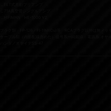
∟FET式差動プリアンプ
∟71A真空管シングルアンプ
∟HIFIMAN HE-1000 V2
プラグ類 FP-126／FI-11M(Cu)等 RCAプラグ以外は無メッ
ケーブル類（内部配線含めた）信号系ー純銀線 電源系 オヤイデ
ハンダ／オヤイデSS-47
————————————————————————————