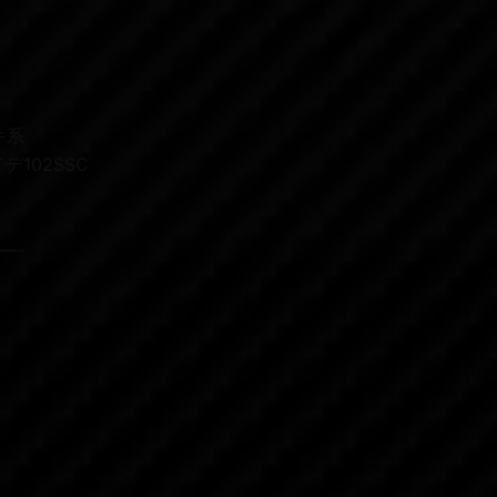
キ系
102SSC
—-