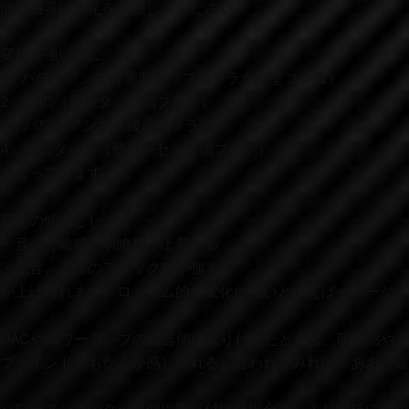
他の機器は末尾を参照してください。
変化が強い順に
1．パワーアンプ（電源タップ側プラグ／壁コン直）
2．DAC（電源タップ側プラグ）
3，パワーアンプ（機器側プラグ）
4．電源タップ（壁コンセント側プラグ）
となっています。
変化の傾向としては、
・音の分離感、明瞭度が上昇する
・低音、高音のアタック感が強まる
が上げられます。ロジウム的な変化に近いといえばイメージし
DACやパワーアンプの機器側に取り付けたときは、明瞭感や
ブラインドでもなんか感じ取れる、言われてみれば「ああ、確