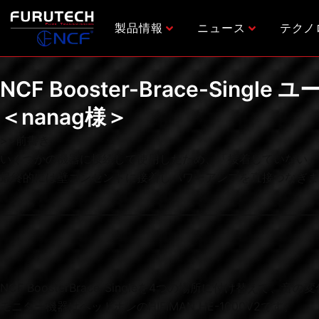
内
容
製品情報
ニュース
テクノ
を
ス
キ
NCF Booster-Brace-Singl
ッ
＜nanag様＞
プ
>>前書き
いくつかの機器に接続して使用したため、「接着していない」
最終的には壁コンセントに接着しパワーアンプを直接つなぎま
————————————————————————————
NCF BoosterBrace-Singleを4つの場所に付け替えて、
モニター機器はヘッドホンのHIFIMAN HE-1000V2です。